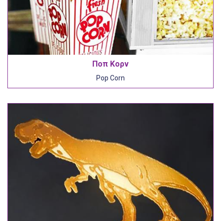
Ποπ Κορν
Pop Corn