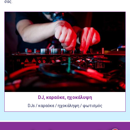
σας.
DJ, καραόκε, ηχοκάλυψη
DJs / καραόκε / ηχοκάληψη / φωτισμός