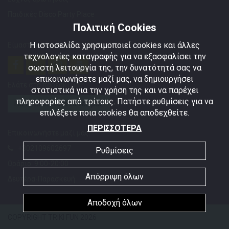
Παιδικές Disco Party Place
Πολιτική Cookies
Η ιστοσελίδα χρησιμοποιεί cookies και άλλες
Είμαστε κοινωνικοί!
τεχνολογίες καταγραφής για να εξασφαλίσει την
σωστή λειτουργία της, την δυνατότητά σας να
επικοινωνήσετε μαζί μας, να δημιουργήσει
Ελάτε στο παρεάκι μας
στατιστικά για την χρήση της και να παρέχει
πληροφορίες από τρίτους. Πατήστε ρυθμίσεις για να
Για να μαθαίνετε τα νέα μας
επιλέξετε ποια cookies θα αποδεχθείτε.
ΠΕΡΙΣΣΟΤΕΡΑ
Επικοινωνήστε μαζί μας:
+302109602697
Ρυθμίσεις
Ωράριο: 9:00-20:00
Απόρριψη όλων
Δευτέρα-Παρασκευή
Αποδοχή όλων
COPYRIGHT TRIKI FUN 2026