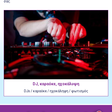
σας.
DJ, καραόκε, ηχοκάλυψη
DJs / καραόκε / ηχοκάληψη / φωτισμός