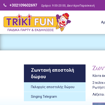
+302109602697
Ωράριο: 9:00-20:00, Δευτέρα-Παρασκευή
Αρ
Ζων
Ζωντανή αποστολή
δώρου
Κάντε έ
Στείλτε
Πελαργός αποστολής δώρου
Ρωτήστε
Λέξεται
Singing Telegram