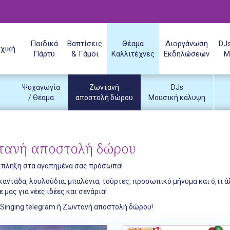
Παιδικά
Βαπτίσεις
Θέαμα
Διοργάνωση
DJs
χική
Πάρτυ
& Γάμοι
Καλλιτέχνες
Εκδηλώσεων
Μ
Ψυχαγωγία
Ζωντανή
DJs
/ Θέαμα
αποστολή δώρου
Μουσική κάλυψη
τανή αποστολή δώρου
κπληξη στα αγαπημένα σας πρόσωπα!
 καντάδα, λουλούδια, μπαλόνια, τούρτες, προσωπικό μήνυμα και ό,τι ά
 μας για νέες ιδέες και σενάρια!
 Singing telegram ή Ζωντανή αποστολή δώρου!