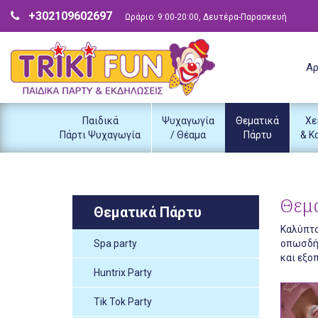
+302109602697
Ωράριο: 9:00-20:00, Δευτέρα-Παρασκευή
Αρ
Παιδικά
Ψυχαγωγία
Θεματικά
Χε
Πάρτι Ψυχαγωγία
/ Θέαμα
Πάρτυ
& Κ
Θεμ
Θεματικά Πάρτυ
Καλύπτο
Spa party
οπωσδήπ
και εξοπ
Huntrix Party
Tik Tok Party