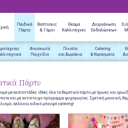
Παιδικά
Βαπτίσεις
Θέαμα
Διοργάνωση
DJs
χική
Πάρτυ
& Γάμοι
Καλλιτέχνες
Εκδηλώσεων
Μ
ιροτεχνίες
Φουσκωτά
Πινιάτα
Catering
Μ
αλλιτεχνικά
Παιχνίδια
και Δωράκια
& Κεράσματα
Δι
ατικά Πάρτυ
υμε με εκατοντάδες ιδέες όλα τα θεματικά πάρτυ με ήρωες και ηρωί
οτε και με αντίστοιχο πρόγραμμα ψυχαγωγίας. Σχετική μουσική, θεμ
λισμό, αλλά και ειδικό μπουφέ catering!